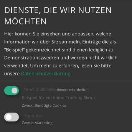
DIENSTE, DIE WIR NUTZEN
Meilensteine:
MÖCHTEN
Auszeichnung mit Urkunde auf der Woche der
Hier können Sie einsehen und anpassen, welche
Umwelt in Berlin für besonderes Engagement im
Information wir über Sie sammeln. Einträge die als
Klimaschutz, überreicht vom Staatssekretär im
"Beispiel" gekennzeichnet sind dienen lediglich zu
Bundesministerium für Umwelt, Naturschutz, Bau
Demonstrationszwecken und werden nicht wirklich
und Reaktorsicherheit Jochen Flasbarth und dem
verwendet.
Um mehr zu erfahren, lesen Sie bitte
RegioTwin Projektleiter Dr. Peter Moser.
unsere
Datenschutzerklärung
.
Kooperation mit der LAG Marburger Land und LAG
Delitzscher Land im Projekt „Erneuerbare Energien
functionalcookie
(immer erforderlich)
& Energieeffizienz: Informations – und
Beispiel für ein Inline-Tracking Skript
Beratungsleistungen im Rahmen von LEADER“
Zweck
:
Benötigte Cookies
Ergebnisbericht
Youtube/
Zweck
:
Marketing
Hier steht ein Ergebnisbericht zum Lesen bereit.