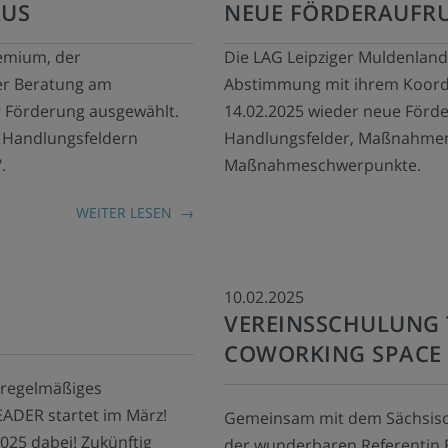
AUS
NEUE FÖRDERAUFR
emium, der
Die LAG Leipziger Muldenland 
ner Beratung am
Abstimmung mit ihrem Koord
r Förderung ausgewählt.
14.02.2025 wieder neue Förde
 Handlungsfeldern
Handlungsfelder, Maßnahme
.
Maßnahmeschwerpunkte.
WEITER LESEN
10.02.2025
VEREINSSCHULUNG 
COWORKING SPACE
 regelmäßiges
ADER startet im März!
Gemeinsam mit dem Sächsis
025 dabei! Zukünftig
der wunderbaren Referentin F