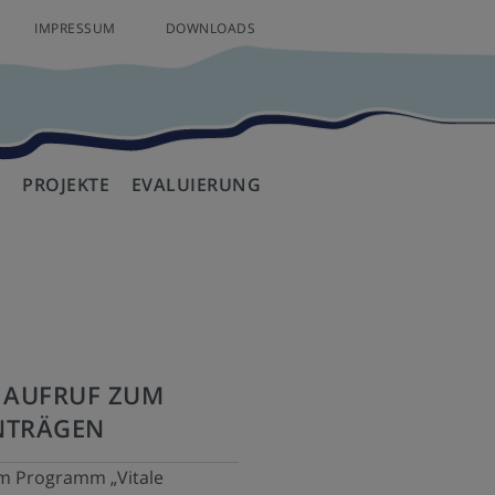
IMPRESSUM
DOWNLOADS
T
PROJEKTE
EVALUIERUNG
MANAGEMENT
N
DERUNG
UNTERLAGEN
PROJEKTE 2007 - 2013
FÖRDERAUFRUFE
PROJEKTE
PROJEKTE 2014 - 2022
FÖRDERKRITERIEN
PROJEKTE
: AUFRUF ZUM
NTRÄGEN
zum Programm „Vitale