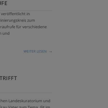
UFE
veröffentlicht in
inierungskreis zum
raufrufe für verschiedene
n und
WEITER LESEN
TRIFFT
chen Landeskuratorium und
rau Vater zum Tema „Fit im