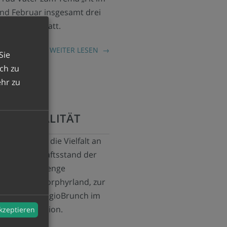
nd Februar insgesamt drei
er Region statt.
WEITER LESEN
Sie
ich zu
hr zu
 REGIONALITÄT
ntierten wir die Vielfalt an
m Gemeinschaftsstand der
wieder jede Menge
m Geopark Porphyrland, zur
beliebten RegioBrunch im
ghts der Region.
akzeptieren