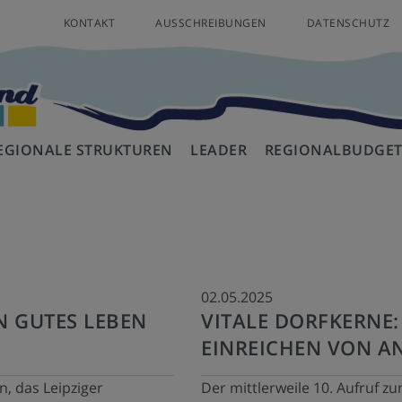
KONTAKT
AUSSCHREIBUNGEN
DATENSCHUTZ
EGIONALE STRUKTUREN
LEADER
REGIONALBUDGE
AG
LAG VORSTAND
KOORDINIERUNGSKREIS
REGION
STRATEGIE (LES)
AUFRUFE
REGIONAL
KRITERIE
FÖR
1
02.05.2025
N GUTES LEBEN
VITALE DORFKERNE
EINREICHEN VON A
n, das Leipziger
Der mittlerweile 10. Aufruf 