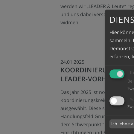
werden wir „LEADER & Leute“ reg
und uns dabei verschiedenen 
DIEN
widmen.
Hier könne
sammeln. E
Demonstrat
erfahren, 
24.01.2025
KOORDINIERUNGSKRE
fu
LEADER-VORHABEN A
Bei
Zw
Das Jahr 2025 ist noch jung, ab
Y
Koordinierungskreis hat schon
Zw
ausgewählt. Diese stammten di
Handlungsfeld Grundversorgung
Ich lehne a
dem Schwerpunkt “Sanierung soz
Einrichtungen und Anlagen“.