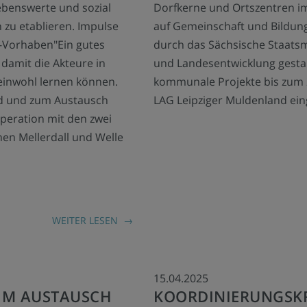
lebenswerte und sozial
Dorfkerne und Ortszentren i
zu etablieren. Impulse
auf Gemeinschaft und Bildun
R-Vorhaben"Ein gutes
durch das Sächsische Staatsm
 damit die Akteure in
und Landesentwicklung gestar
inwohl lernen können.
kommunale Projekte bis zum 2
nd und zum Austausch
LAG Leipziger Muldenland ein
peration mit den zwei
n Mellerdall und Welle
WEITER LESEN
15.04.2025
IM AUSTAUSCH
KOORDINIERUNGSK